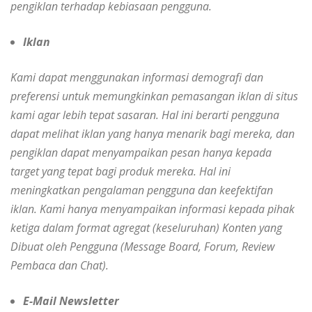
pengiklan terhadap kebiasaan pengguna.
Iklan
Kami dapat menggunakan informasi demografi dan
preferensi untuk memungkinkan pemasangan iklan di situs
kami agar lebih tepat sasaran. Hal ini berarti pengguna
dapat melihat iklan yang hanya menarik bagi mereka, dan
pengiklan dapat menyampaikan pesan hanya kepada
target yang tepat bagi produk mereka.
Hal ini
meningkatkan pengalaman pengguna dan keefektifan
iklan. Kami hanya menyampaikan informasi kepada pihak
ketiga dalam format agregat (keseluruhan) Konten yang
Dibuat oleh Pengguna (Message Board, Forum, Review
Pembaca dan Chat).
E-Mail Newsletter