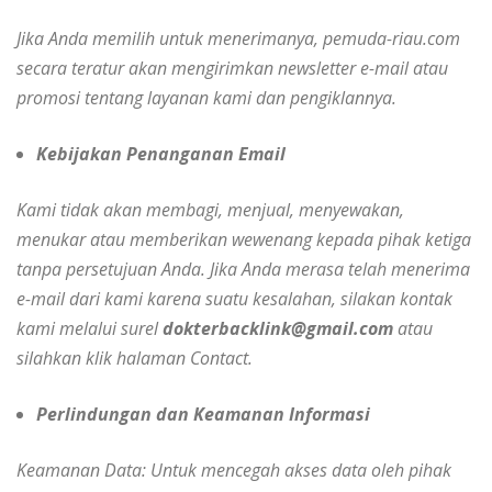
Jika Anda memilih untuk menerimanya, pemuda-riau.com
secara teratur akan mengirimkan newsletter e-mail atau
promosi tentang layanan kami dan pengiklannya.
Kebijakan Penanganan Email
Kami tidak akan membagi, menjual, menyewakan,
menukar atau memberikan wewenang kepada pihak ketiga
tanpa persetujuan Anda. Jika Anda merasa telah menerima
e-mail dari kami karena suatu kesalahan, silakan kontak
kami melalui surel
dokterbacklink@gmail.com
atau
silahkan klik halaman
Contact.
Perlindungan dan Keamanan Informasi
Keamanan Data: Untuk mencegah akses data oleh pihak